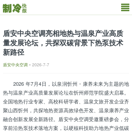
盾安中央空调亮相地热与温泉产业高质
量发展论坛，共探双碳背景下热泵技术
新路径
盾安中央空调
•
2026-7-7
2026 年7月4日，以泉润忻州・康养未来为主题的地
热与温泉产业高质量发展论坛在忻州师范学院盛大启幕。
全国地热行业专家、高校科研学者、温泉文旅开发企业齐
聚
山西
忻州，共探地热资源高效绿色开发、温泉康养产业
融合创新发展全新路径。
盾安
中央空调
受邀重磅参会，分
享前沿
热泵
技术落地方案，以硬核科技助力地热产业低碳