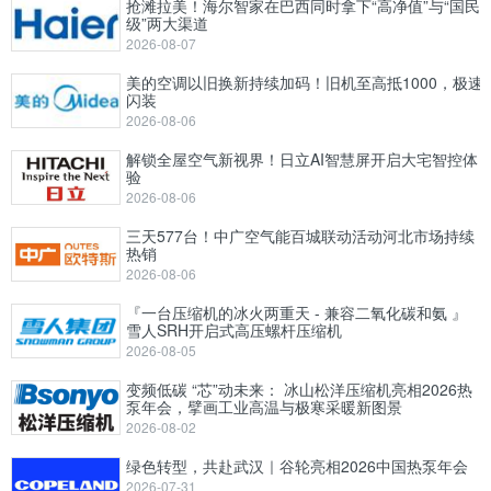
抢滩拉美！海尔智家在巴西同时拿下“高净值”与“国民
级”两大渠道
2026-08-07
美的空调以旧换新持续加码！旧机至高抵1000，极速
闪装
2026-08-06
解锁全屋空气新视界！日立AI智慧屏开启大宅智控体
验
2026-08-06
三天577台！中广空气能百城联动活动河北市场持续
热销
2026-08-06
『一台压缩机的冰火两重天 - 兼容二氧化碳和氨 』
雪人SRH开启式高压螺杆压缩机
2026-08-05
变频低碳 “芯”动未来： 冰山松洋压缩机亮相2026热
泵年会，擘画工业高温与极寒采暖新图景
2026-08-02
绿色转型，共赴武汉｜谷轮亮相2026中国热泵年会
2026-07-31