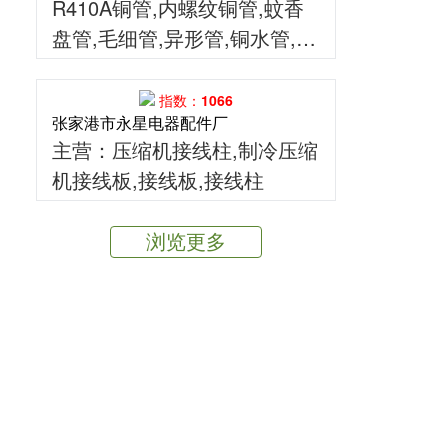
R410A铜管,内螺纹铜管,蚊香
盘管,毛细管,异形管,铜水管,铜
管件,分支器,焊接材料,铜杆等
指数：1066
张家港市永星电器配件厂
主营
：压缩机接线柱,制冷压缩
机接线板,接线板,接线柱
浏览更多