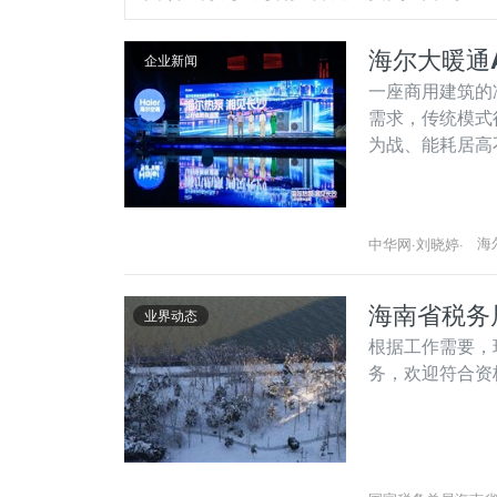
海尔大暖通
企业新闻
一座商用建筑的
需求，传统模式
为战、能耗居高
海
中华网
·
刘晓婷
·
海南省税务
业界动态
根据工作需要，
务，欢迎符合资