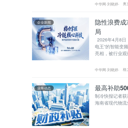
奥
中华网
·
刘晓婷
·
隐性浪费成
企业新闻
局
2026年4月8
电王”的智能变
亮相，被行业观
格
中华网
·
刘晓婷
·
最高补助5
业界动态
制冷快报记者获
海南省现代物流