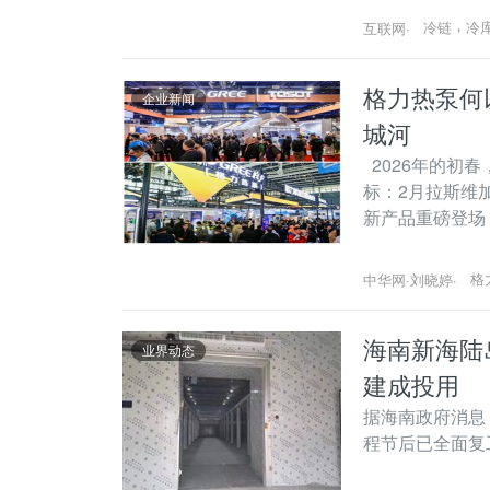
，
冷链
冷
互联网
·
格力热泵何
企业新闻
城河
2026年的初
标：2月拉斯维
新产品重磅登场
月石家庄HPE
示“全地域、全
格
中华网
·
刘晓婷
·
海南新海陆
业界动态
建成投用
据海南政府消息
程节后已全面复