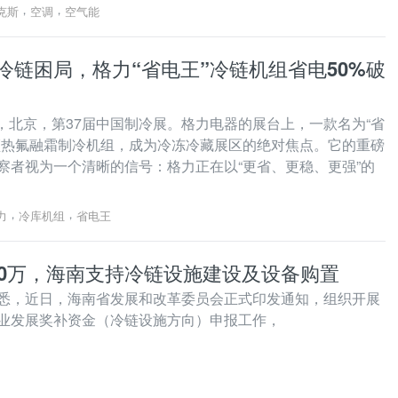
，
，
克斯
空调
空气能
冷链困局，格力“省电王”冷链机组省电50%破
日，北京，第37届中国制冷展。格力电器的展台上，一款名为“省
频热氟融霜制冷机组，成为冷冻冷藏展区的绝对焦点。它的重磅
察者视为一个清晰的信号：格力正在以“更省、更稳、更强”的
整装化解决方案，正式吹响向传统“散装年代”告别的号角。 这是一
，
，
力
冷库机组
省电王
00万，海南支持冷链设施建设及设备购置
悉，近日，海南省发展和改革委员会正式印发通知，组织开展
业发展奖补资金（冷链设施方向）申报工作，