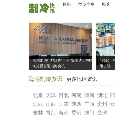
首页
冷冻冷藏
热泵
实地走访印尼冷库“一哥”安南达，中国
400亿
制冷设备迎出海良机
阻击战
海南制冷资讯
更多地区资讯
北京
天津
河北
河南
湖南
湖北
四
江西
山西
山东
陕西
广西
贵州
云
吉林
青海
海南
香港
澳门
台湾