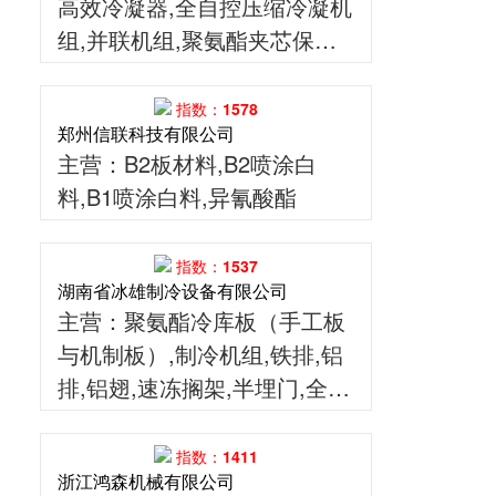
高效冷凝器,全自控压缩冷凝机
组,并联机组,聚氨酯夹芯保温
板,冷库门及各种辅助配件器
材,并拥有资深专业的技术团
指数：1578
郑州信联科技有限公司
队,经验丰富的制造团队及卓越
主营
：B2板材料,B2喷涂白
周到的维保团队
料,B1喷涂白料,异氰酸酯
指数：1537
湖南省冰雄制冷设备有限公司
主营
：聚氨酯冷库板（手工板
与机制板）,制冷机组,铁排,铝
排,铝翅,速冻搁架,半埋门,全埋
门,扫地门,双开门,电动门,手动
中型平移门等,代理,格力,冷典,
指数：1411
浙江鸿森机械有限公司
雪鹰,富士豪,富雪泰,凯迪,大