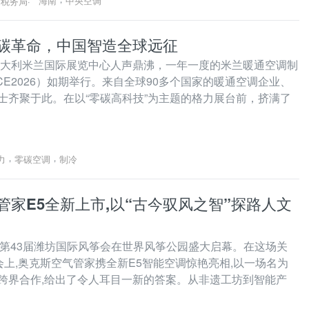
海南
中央空调
省税务局
·
碳革命，中国智造全球远征
，意大利米兰国际展览中心人声鼎沸，一年一度的米兰暖通空调制
CE2026）如期举行。来自全球90多个国家的暖通空调企业、
士齐聚于此。在以“零碳高科技”为主题的格力展台前，挤满了
的人群。
，
，
力
零碳空调
制冷
管家E5全新上市,以“古今驭风之智”探路人文
8日,第43届潍坊国际风筝会在世界风筝公园盛大启幕。在这场关
会上,奥克斯空气管家携全新E5智能空调惊艳亮相,以一场名为
跨界合作,给出了令人耳目一新的答案。从非遗工坊到智能产
家居空间——一场跨越古今的“风”之对话,