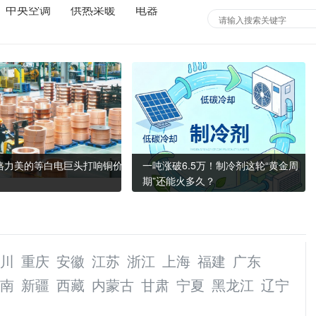
中央空调
供热采暖
电器
！格力美的等白电巨头打响铜价
一吨涨破6.5万！制冷剂这轮“黄金周
期”还能火多久？
川
重庆
安徽
江苏
浙江
上海
福建
广东
南
新疆
西藏
内蒙古
甘肃
宁夏
黑龙江
辽宁