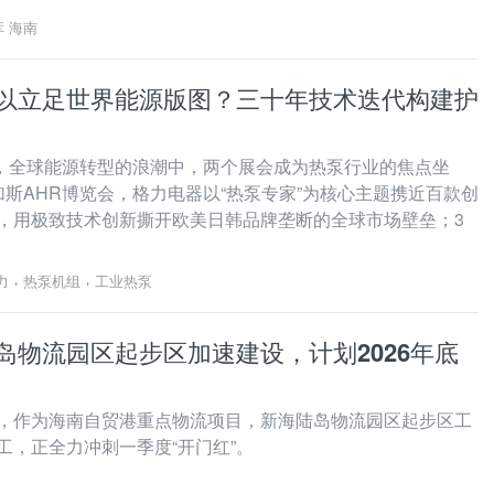
库 海南
以立足世界能源版图？三十年技术迭代构建护
春，全球能源转型的浪潮中，两个展会成为热泵行业的焦点坐
加斯AHR博览会，格力电器以“热泵专家”为核心主题携近百款创
，用极致技术创新撕开欧美日韩品牌垄断的全球市场壁垒；3
中国热泵展，格力再以“掌握热泵核心科技”为旗帜，全方位展
建筑、
，
，
力
热泵机组
工业热泵
岛物流园区起步区加速建设，计划2026年底
，作为海南自贸港重点物流项目，新海陆岛物流园区起步区工
工，正全力冲刺一季度“开门红”。