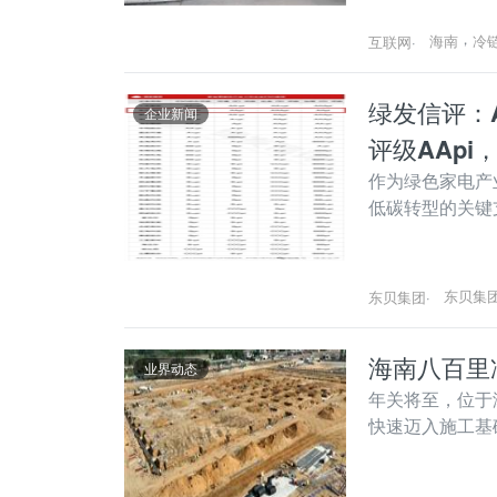
，
海南
冷
互联网
·
绿发信评：
企业新闻
评级AApi
作为绿色家电产
低碳转型的关键
东贝集
东贝集团
·
海南八百里
业界动态
年关将至，位于
快速迈入施工基