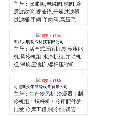
主营
：膨胀阀,电磁阀,球阀,避
明,博莱特,美乐柯制冷机组等
震波纹管,视液镜,干燥过滤器
制冷设备
过滤桶,手阀,单向阀,高压毛细
软管,接头,充注阀,制冷剂回收
机,电子式加氟双表阀,加氟表
指数：1394
浙江大明制冷科技有限公司
组,真空压力表,快速接头,加氟
主营
：活塞式压缩机,制冷压缩
管,机组油表,开启阀,管路维修
机,风冷机组,水冷机组,并联机
工具,空调阀门,铜配件
组,涡旋压缩机,螺杆压缩机,螺
杆机组,半封闭压缩机,大明压
缩机
指数：1389
河北斯麦尔制冷设备有限公司
主营
：生产冷风机,冷凝器！制
冷机组！螺杆机！冷库配件的
批发,冷库工程,制冷剂,铜管