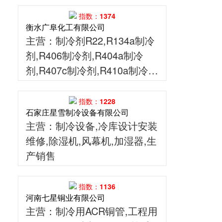
指数：1374
衡水广阜化工有限公司
主营
：制冷剂R22,R134a制冷
剂,R406制冷剂,R404a制冷
剂,R407c制冷剂,R410a制冷
剂,R142b制冷剂,东岳制冷剂,
梅兰制冷剂北方区域总代,巨化
指数：1228
石家庄星雪制冷设备有限公司
制冷剂,华安制冷剂,冷媒,氟利
主营
：制冷设备,冷库设计安装
昂
维修,除湿机,风幕机,加湿器,生
产销售
指数：1136
河南七星铜业有限公司
主营
：制冷用ACR铜管,工程用