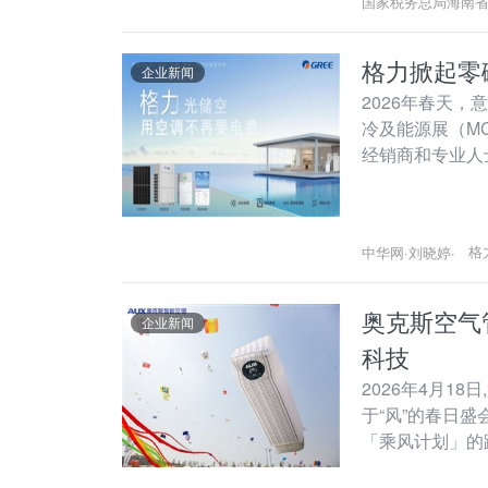
国家税务总局海南
格力掀起零
企业新闻
2026年春天
冷及能源展（M
经销商和专业人
前来咨询和体验
格
中华网
·
刘晓婷
·
奥克斯空气
企业新闻
科技
2026年4月1
于“风”的春日盛
「乘风计划」的
线,从蓝天纸鸢到