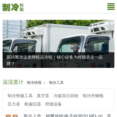
探访雅加达老牌航运冷链：核心设备为何独选这一品
牌？
温湿度计
制冷快报
>
制冷工具
制冷维修工具
真空泵
冷媒加注回收
制冷剂钢瓶
采购
温湿度计
产品，就上制冷名录
压力表
检漏仪器
焊接设备
新品上市，颠覆传统|电子歧管仪LMG-10，开