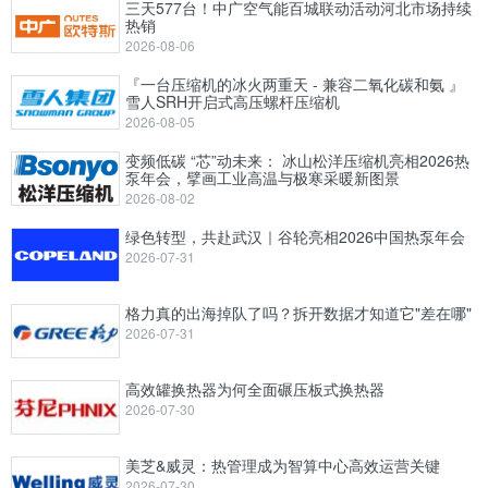
三天577台！中广空气能百城联动活动河北市场持续
热销
2026-08-06
『一台压缩机的冰火两重天 - 兼容二氧化碳和氨 』
雪人SRH开启式高压螺杆压缩机
2026-08-05
变频低碳 “芯”动未来： 冰山松洋压缩机亮相2026热
泵年会，擘画工业高温与极寒采暖新图景
2026-08-02
绿色转型，共赴武汉｜谷轮亮相2026中国热泵年会
2026-07-31
格力真的出海掉队了吗？拆开数据才知道它"差在哪"
2026-07-31
高效罐换热器为何全面碾压板式换热器
2026-07-30
美芝&威灵：热管理成为智算中心高效运营关键
2026-07-30