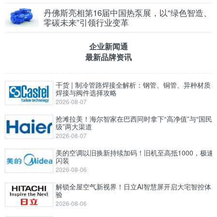
丹佛斯亮相第16届中国热泵展，以“绿色智造、
零碳未来”引领行业变革
企业新闻通
最新品牌资讯
干货 | 制冷管路焊接全解析：钢管、铜管、异种材质
焊接与阀件选择攻略
2026-08-07
抢滩拉美！海尔智家在巴西同时拿下“高净值”与“国民
级”两大渠道
2026-08-07
美的空调以旧换新持续加码！旧机至高抵1000，极速
闪装
2026-08-06
解锁全屋空气新视界！日立AI智慧屏开启大宅智控体
验
2026-08-06