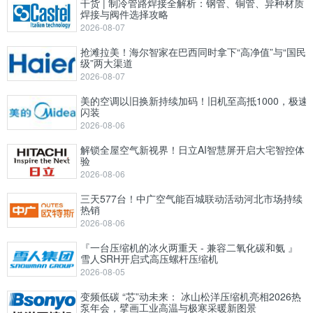
干货 | 制冷管路焊接全解析：钢管、铜管、异种材质
焊接与阀件选择攻略
2026-08-07
抢滩拉美！海尔智家在巴西同时拿下“高净值”与“国民
级”两大渠道
2026-08-07
美的空调以旧换新持续加码！旧机至高抵1000，极速
闪装
2026-08-06
解锁全屋空气新视界！日立AI智慧屏开启大宅智控体
验
2026-08-06
三天577台！中广空气能百城联动活动河北市场持续
热销
2026-08-06
『一台压缩机的冰火两重天 - 兼容二氧化碳和氨 』
雪人SRH开启式高压螺杆压缩机
2026-08-05
变频低碳 “芯”动未来： 冰山松洋压缩机亮相2026热
泵年会，擘画工业高温与极寒采暖新图景