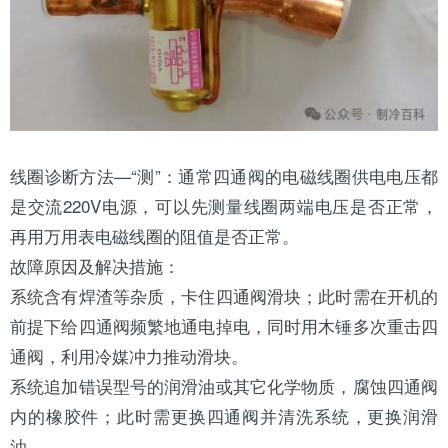
线圈诊断方法—“测”：通常四通阀的电磁线圈供电电压都
是交流220V电源，可以先测量线圈两端电压是否正常，
再用万用表电磁线圈的阻值是否正常。
故障原因及解决措施：
系统含有焊渣等杂质，卡住四通阀滑块；此时需在开机的
前提下给四通阀频繁地通电掉电，同时用木锤多次重击四
通阀，利用
冷媒
冲力推动滑块。
系统追加错误型号的润滑油或其它化学物质，腐蚀四通阀
内的橡胶件；此时需更换四通阀并清洗系统，更换润滑
油。