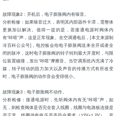
故障现象2：开机后，电子膨胀阀内有噪音。
分析检修：如果噪音过大，表明其内部器件卡滞，需整体
更换加以解决。值得一提的是，若接通电源时阀体内
有“咔嗒”声，这是正常现象。在空调通电后，[本文来源
制
冷百科
公众号]，电控板会给电子膨胀阀送来全开或者全
闭的脉冲，这时电子膨胀阀的转子转到最大开度时，与限
位装置碰撞，发出“咔嗒”摩擦音。当空调系统内充满了冷
媒，转子转动的阻力加大以及声音的传播方式有所改变
时，电子膨胀阀的动作音会变得很小。
故障现象3：电子膨胀阀不动作。
分析检修：接通电源时，先听阀体内有无“咔嗒”声，如
无，则检查阀体是否完全套入线圈，线圈与
电路板
连接是
否正常，线圈供电电压是否符合要求（12V±1.2V）。若