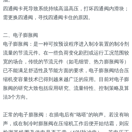
四通阀卡死导致系统持续高温高压，打坏四通阀内滑块；
需更换四通阀，寻找四通阀卡住的原因。
二、电子
膨胀阀
电子膨胀阀：是一种可按预设程序进入制冷装置的
制冷剂
流量的节流元件。在一些负荷变化剧烈或运行工况范围较
宽的场合，传统的节流元件（如毛细管、热力膨胀阀等）
已不能满足舒适性及节能方面的要求，电子膨胀阀结合
压
缩机
变容量技术已得到越来越广泛的应用。目前对电子膨
胀阀的研究大致包括应用研究、流量特性、控制策略及算
法3个方向。
正常的电子膨胀阀：在插电后有“咯嗒”的响声。若没有响
声，或在制冷时膨胀阀在压缩机工作后便开始结霜，则应
检测其线圈及供电是否正常（12V脉冲电）。若电压正