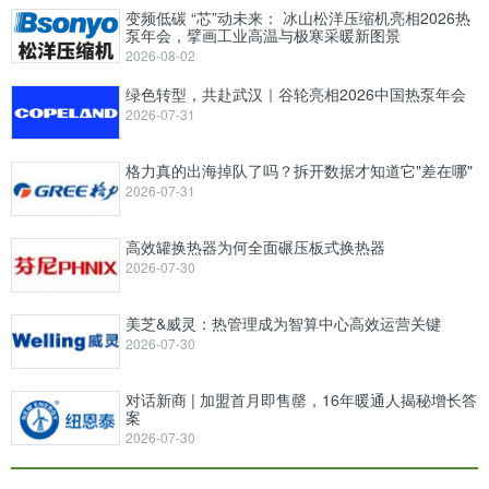
变频低碳 “芯”动未来： 冰山松洋压缩机亮相2026热
泵年会，擘画工业高温与极寒采暖新图景
2026-08-02
绿色转型，共赴武汉｜谷轮亮相2026中国热泵年会
2026-07-31
格力真的出海掉队了吗？拆开数据才知道它"差在哪"
2026-07-31
高效罐换热器为何全面碾压板式换热器
2026-07-30
美芝&威灵：热管理成为智算中心高效运营关键
2026-07-30
对话新商 | 加盟首月即售罄，16年暖通人揭秘增长答
案
2026-07-30