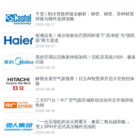
干货 | 制冷管路焊接全解析：钢管、铜管、异种材质
焊接与阀件选择攻略
2026-08-07
抢滩拉美！海尔智家在巴西同时拿下“高净值”与“国民
级”两大渠道
2026-08-07
美的空调以旧换新持续加码！旧机至高抵1000，极速
闪装
2026-08-06
解锁全屋空气新视界！日立AI智慧屏开启大宅智控体
验
2026-08-06
三天577台！中广空气能百城联动活动河北市场持续
热销
2026-08-06
『一台压缩机的冰火两重天 - 兼容二氧化碳和氨 』
雪人SRH开启式高压螺杆压缩机
2026-08-05