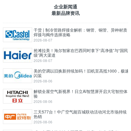
企业新闻通
最新品牌资讯
干货 | 制冷管路焊接全解析：钢管、铜管、异种材质
焊接与阀件选择攻略
2026-08-07
抢滩拉美！海尔智家在巴西同时拿下“高净值”与“国民
级”两大渠道
2026-08-07
美的空调以旧换新持续加码！旧机至高抵1000，极速
闪装
2026-08-06
解锁全屋空气新视界！日立AI智慧屏开启大宅智控体
验
2026-08-06
三天577台！中广空气能百城联动活动河北市场持续
热销
2026-08-06