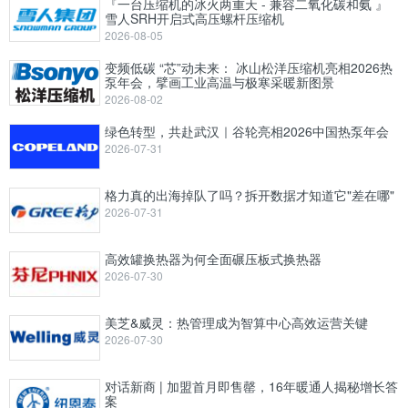
『一台压缩机的冰火两重天 - 兼容二氧化碳和氨 』
雪人SRH开启式高压螺杆压缩机
2026-08-05
变频低碳 “芯”动未来： 冰山松洋压缩机亮相2026热
泵年会，擘画工业高温与极寒采暖新图景
2026-08-02
绿色转型，共赴武汉｜谷轮亮相2026中国热泵年会
2026-07-31
格力真的出海掉队了吗？拆开数据才知道它"差在哪"
2026-07-31
高效罐换热器为何全面碾压板式换热器
2026-07-30
美芝&威灵：热管理成为智算中心高效运营关键
2026-07-30
对话新商 | 加盟首月即售罄，16年暖通人揭秘增长答
案