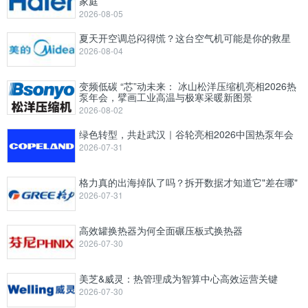
家庭”
2026-08-05
夏天开空调总闷得慌？这台空气机可能是你的救星
2026-08-04
变频低碳 “芯”动未来： 冰山松洋压缩机亮相2026热
泵年会，擘画工业高温与极寒采暖新图景
2026-08-02
绿色转型，共赴武汉｜谷轮亮相2026中国热泵年会
2026-07-31
格力真的出海掉队了吗？拆开数据才知道它"差在哪"
2026-07-31
高效罐换热器为何全面碾压板式换热器
2026-07-30
美芝&威灵：热管理成为智算中心高效运营关键
2026-07-30