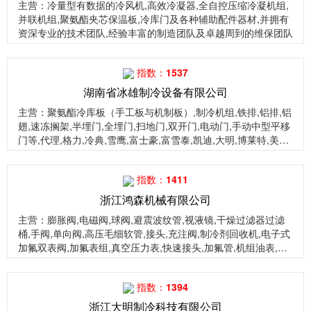
主营
：冷量型有数据的冷风机,高效冷凝器,全自控压缩冷凝机组,
并联机组,聚氨酯夹芯保温板,冷库门及各种辅助配件器材,并拥有
资深专业的技术团队,经验丰富的制造团队及卓越周到的维保团队
指数：1537
湖南省冰雄制冷设备有限公司
主营
：聚氨酯冷库板（手工板与机制板）,制冷机组,铁排,铝排,铝
翅,速冻搁架,半埋门,全埋门,扫地门,双开门,电动门,手动中型平移
门等,代理,格力,冷典,雪鹰,富士豪,富雪泰,凯迪,大明,博莱特,美乐
柯制冷机组等制冷设备
指数：1411
浙江鸿森机械有限公司
主营
：膨胀阀,电磁阀,球阀,避震波纹管,视液镜,干燥过滤器过滤
桶,手阀,单向阀,高压毛细软管,接头,充注阀,制冷剂回收机,电子式
加氟双表阀,加氟表组,真空压力表,快速接头,加氟管,机组油表,开
启阀,管路维修工具,空调阀门,铜配件
指数：1394
浙江大明制冷科技有限公司