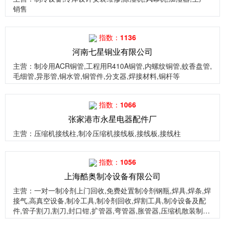
销售
指数：1136
河南七星铜业有限公司
主营
：制冷用ACR铜管,工程用R410A铜管,内螺纹铜管,蚊香盘管,
毛细管,异形管,铜水管,铜管件,分支器,焊接材料,铜杆等
指数：1066
张家港市永星电器配件厂
主营
：压缩机接线柱,制冷压缩机接线板,接线板,接线柱
指数：1056
上海酷奥制冷设备有限公司
主营
：一对一制冷剂上门回收,免费处置制冷剂钢瓶,焊具,焊条,焊
接气,高真空设备,制冷工具,制冷剂回收,焊割工具,制冷设备及配
件,管子割刀,割刀,封口钳,扩管器,弯管器,胀管器,压缩机散装制冷
剂,瓶装制冷剂,听装制冷