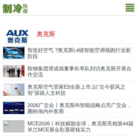
奥克斯
智造好空气 ?奥克斯L4级智能空调领跑行业新
阶段
鞍钢集团谭成旭董事长率队到访奥克斯开展合
作交流
奥克斯空气管家E5全新上市,以“古今驭风之
智”探路人文科技
2026广交会丨奥克斯AI智能战略点亮广交会，
圈粉海内外客商
MCE2026丨科技赋能全球，奥克斯亮相第44届
米兰MCE展会彰显硬核实力