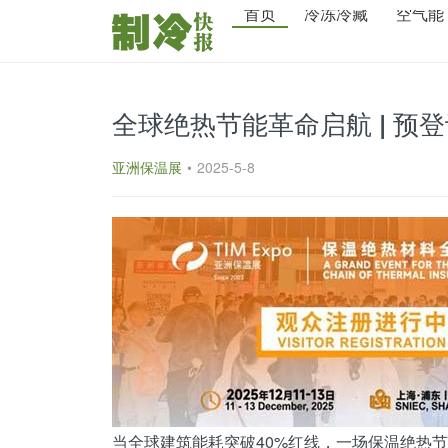
首页
冷冻冷藏
空气能
全球绝热节能革命启航 | 预
亚洲保温展
•
2025-5-8
当全球建筑能耗突破40%红线，一场保温绝热