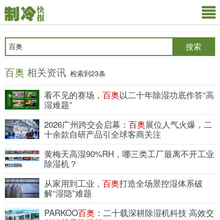
搜索
百奥
相关资讯
检索到23条
看不见的赛场，
百奥
以二十年除湿功底作答“高
湿难题”
2026广州跨交会启幕：
百奥
展位人气火爆，二
十余款自研产品引全球客商关注
黄梅天高湿90%RH，哪三类工厂最离不开工业
除湿机？
从家用到工业，
百奥
打造全场景控湿体系破
解“湿隐”难题
PARKOO
百奥
：二十载深耕除湿机科技 高效交