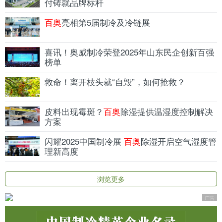
付铸就品牌标杆
百奥
亮相第5届制冷及冷链展
喜讯！奥威制冷荣登2025年山东民企创新百强
榜单
救命！离开枝头就“自毁”，如何抢救？
皮料出现霉斑？
百奥
除湿提供温湿度控制解决
方案
闪耀2025中国制冷展
百奥
除湿开启空气湿度管
理新高度
浏览更多
广告