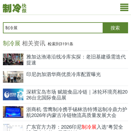
搜索
制冷展
相关资讯
检索到3191条
雅加达渔港沿线冷库实探：老旧基建亟需迭代
提速
印尼勿加泗华商优质冷库配置曝光
深耕宝岛市场 赋能食品冷链｜冰轮环境亮相20
26台北国际食品展
浙商机·雪鹰制冷携手锡林浩特博远制冷鼎力护
航2026年内蒙古冷链物流高质量发展大会
广东官方力荐：2026印尼
制冷展
入选“粤贸全