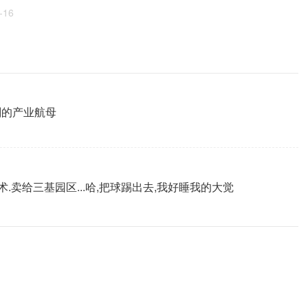
-16
剂的产业航母
.卖给三基园区...哈,把球踢出去,我好睡我的大觉