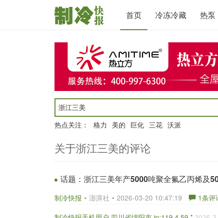
首页
冷冻冷藏
热泵
热点关注：
格力
美的
巨化
三花
沃派
关于浙江三美的评论
话题：
浙江三美年产5000吨聚全氟乙丙烯及5
制冷快报
•
澎湃社
•
2026-03-20 10:47:19
1
条评
制冷快报手机用户 四川省绵阳市 ip:119.4.59.*
2026-3