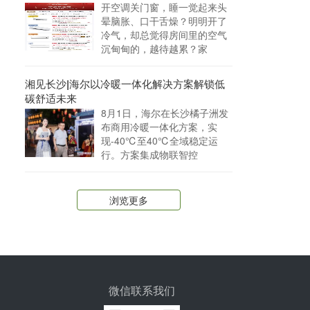
开空调关门窗，睡一觉起来头
晕脑胀、口干舌燥？明明开了
冷气，却总觉得房间里的空气
沉甸甸的，越待越累？家
湘见长沙|海尔以冷暖一体化解决方案解锁低
碳舒适未来
8月1日，海尔在长沙橘子洲发
布商用冷暖一体化方案，实
现-40℃至40℃全域稳定运
行。方案集成物联智控
浏览更多
微信联系我们