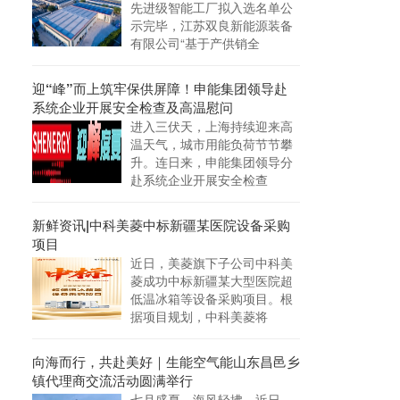
先进级智能工厂拟入选名单公
示完毕，江苏双良新能源装备
有限公司“基于产供销全
迎“峰”而上筑牢保供屏障！申能集团领导赴
系统企业开展安全检查及高温慰问
进入三伏天，上海持续迎来高
温天气，城市用能负荷节节攀
升。连日来，申能集团领导分
赴系统企业开展安全检查
新鲜资讯|中科美菱中标新疆某医院设备采购
项目
近日，美菱旗下子公司中科美
菱成功中标新疆某大型医院超
低温冰箱等设备采购项目。根
据项目规划，中科美菱将
向海而行，共赴美好｜生能空气能山东昌邑乡
镇代理商交流活动圆满举行
七月盛夏，海风轻拂。近日，