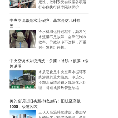
定性，控制系统会根据各项运
行参数执行频率限制保护
中央空调总是水流保护，基本是这几种原
因......
冷水机组运行过程中，频发的
水流量不足故障，会降低制冷
效率、导致制冷不达标，严重
时引发机组停机。
中央空调水系统清洗：杀菌→除锈→预膜→缓
蚀说明
水质恶化是中央空调水循环系
统潜藏的重大隐患。冷冻水、
冷却水系统若缺乏规范化水处
理，将造成换热管壁结垢
美的空调以旧换新持续加码！旧机至高抵
1000，极速闪装
三伏天高温持续肆虐，叠加罕
见的厄尔尼诺强势来袭，多地