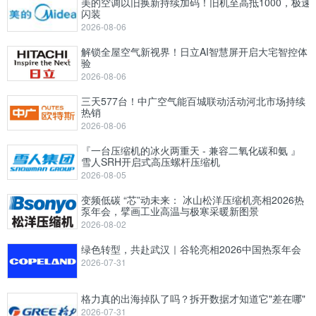
美的空调以旧换新持续加码！旧机至高抵1000，极速
闪装
2026-08-06
解锁全屋空气新视界！日立AI智慧屏开启大宅智控体
验
2026-08-06
三天577台！中广空气能百城联动活动河北市场持续
热销
2026-08-06
『一台压缩机的冰火两重天 - 兼容二氧化碳和氨 』
雪人SRH开启式高压螺杆压缩机
2026-08-05
变频低碳 “芯”动未来： 冰山松洋压缩机亮相2026热
泵年会，擘画工业高温与极寒采暖新图景
2026-08-02
绿色转型，共赴武汉｜谷轮亮相2026中国热泵年会
2026-07-31
格力真的出海掉队了吗？拆开数据才知道它"差在哪"
2026-07-31