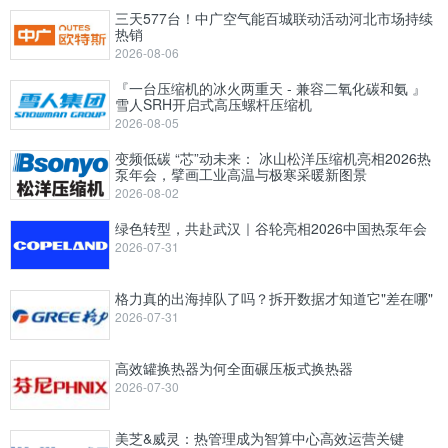
三天577台！中广空气能百城联动活动河北市场持续
热销
2026-08-06
『一台压缩机的冰火两重天 - 兼容二氧化碳和氨 』
雪人SRH开启式高压螺杆压缩机
2026-08-05
变频低碳 “芯”动未来： 冰山松洋压缩机亮相2026热
泵年会，擘画工业高温与极寒采暖新图景
2026-08-02
绿色转型，共赴武汉｜谷轮亮相2026中国热泵年会
2026-07-31
格力真的出海掉队了吗？拆开数据才知道它"差在哪"
2026-07-31
高效罐换热器为何全面碾压板式换热器
2026-07-30
美芝&威灵：热管理成为智算中心高效运营关键