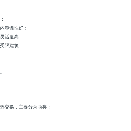
；
内静谧性好；
灵活度高；
受限建筑；
。
热交换，主要分为两类：