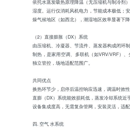
依托水蒸发吸热原理降温（无
压缩机
与制冷剂
湿度。运行仅消耗风机电力，节能成本极低；
燥气候地区（如西北），潮湿地区效率显著下降
（2）直接膨胀（DX）系统
由压缩机、
冷凝器
、节流件、
蒸发器
构成闭环
制热，是家用空调、多联机（如VRV/VRF
独立管控，场地适配范围广。
共同优点
换热环节少，启停后温控响应迅速，调温时效性
直膨（DX）系统能效损耗低，蒸发冷却系统近
设备集成度高，无需复杂管网，安装灵活，适配
四. 空气 水系统